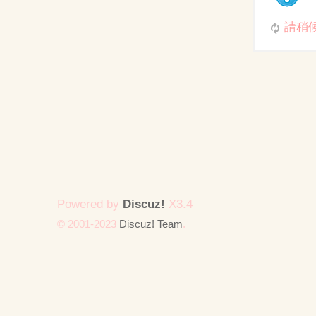
請稍候.
Powered by
Discuz!
X3.4
© 2001-2023
Discuz! Team
.