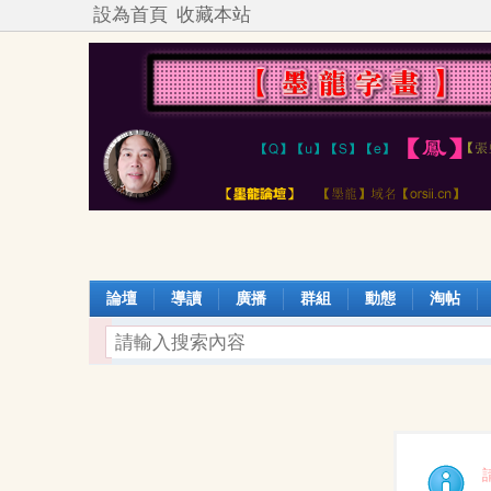
設為首頁
收藏本站
論壇
導讀
廣播
群組
動態
淘帖