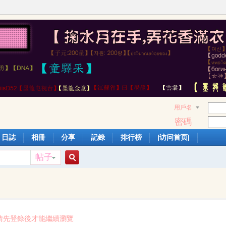
用戶名
密碼
日誌
相冊
分享
記錄
排行榜
|访问首页|
帖子
搜
索
請先登錄後才能繼續瀏覽