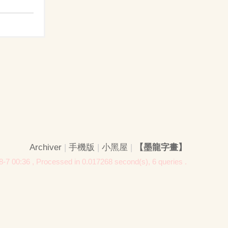
Archiver
|
手機版
|
小黑屋
|
【墨龍字畫】
-7 00:36
, Processed in 0.017268 second(s), 6 queries .