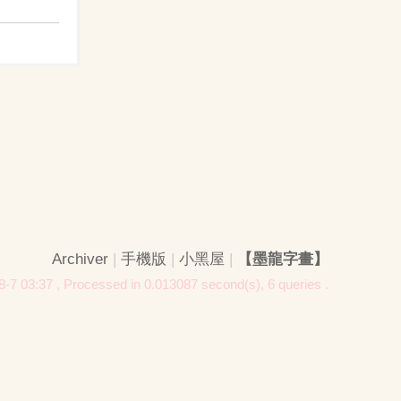
Archiver
|
手機版
|
小黑屋
|
【墨龍字畫】
-7 03:37
, Processed in 0.013087 second(s), 6 queries .