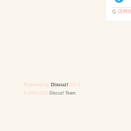
請稍候.
Powered by
Discuz!
X3.4
© 2001-2023
Discuz! Team
.