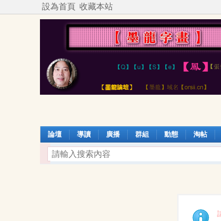
設為首頁
收藏本站
論壇
導讀
廣播
群組
動態
淘帖