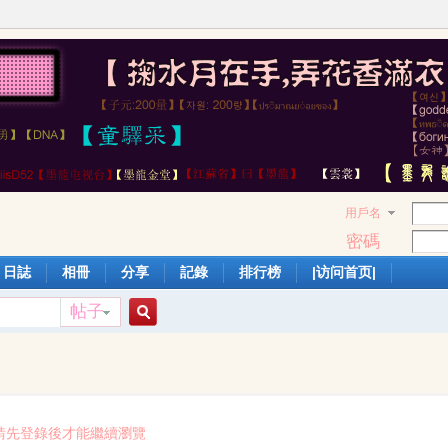
用戶名
密碼
日誌
相冊
分享
記錄
排行榜
|访问首页|
帖子
搜
索
請先登錄後才能繼續瀏覽