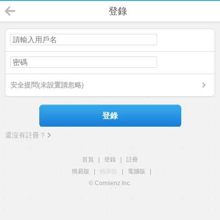
登錄
安全提問(未設置請忽略)
登錄
還沒有註冊？
首頁
|
登錄
|
註冊
簡易版
|
觸屏版
|
電腦版
|
© Comsenz Inc.