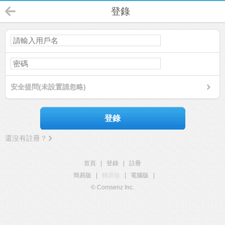
登錄
安全提問(未設置請忽略)
登錄
還沒有註冊？
首頁
|
登錄
|
註冊
簡易版
|
觸屏版
|
電腦版
|
© Comsenz Inc.