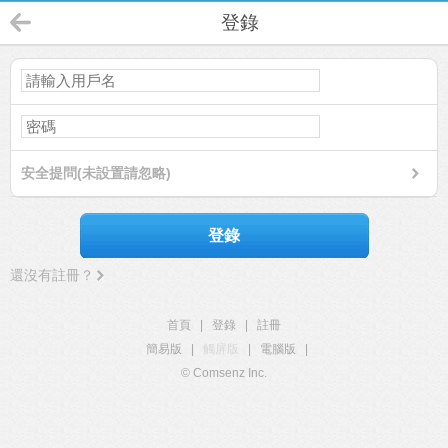
登錄
安全提問(未設置請忽略)
登錄
還沒有註冊？
首頁
|
登錄
|
註冊
簡易版
|
觸屏版
|
電腦版
|
© Comsenz Inc.