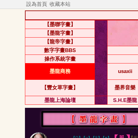
設為首頁
收藏本站
【墨聯字畫】
【墨龍字畫】
【龍帝字畫】
數字字畫BBS
操作系統字畫
墨龍商務
usaxii
【豐女草字畫】
墨界音樂
墨龍上海論壇
S.H.E墨龍