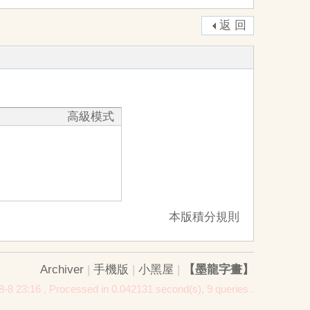
返 回
高級模式
本版積分規則
Archiver
|
手機版
|
小黑屋
|
【墨龍字畫】
-8 23:16
, Processed in 0.042131 second(s), 9 queries .