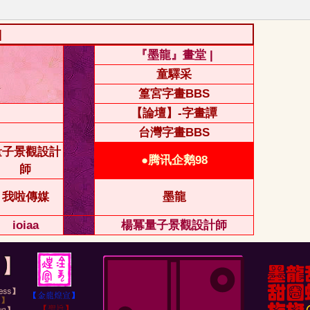
|
『墨龍』畫堂 |
童驛采
篁宮字畫BBS
【論壇】-字畫譚
台灣字畫BBS
量子景觀設計
●腾讯企鹅98
師
我啦傳媒
墨龍
ioiaa
楊冪量子景觀設計師