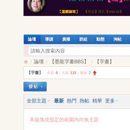
論壇
導讀
廣播
群組
動態
淘帖
論壇
【墨龍字畫BBS】
【字畫】
【字畫】
今日:
0
|
主題:
115
|
排名:
7
【
»
›
›
全部主題
最新
熱門
熱帖
精華
更多
本版塊或指定的範圍內尚無主題