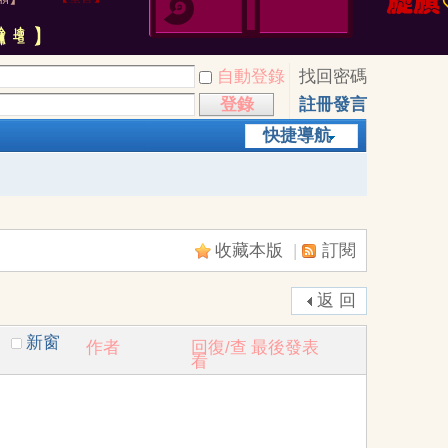
自動登錄
找回密碼
登錄
註冊發言
快捷導航
收藏本版
|
訂閱
返 回
新窗
作者
回復/查
最後發表
看