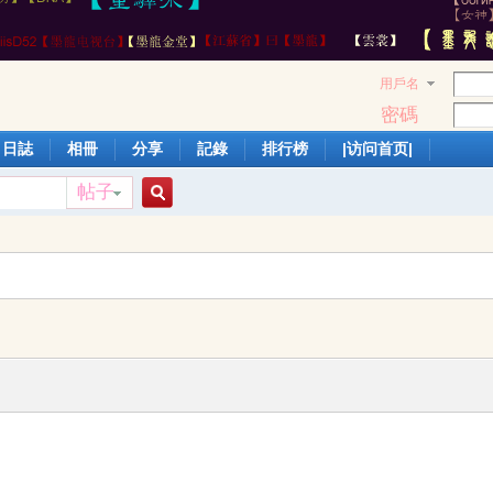
用戶名
密碼
日誌
相冊
分享
記錄
排行榜
|访问首页|
帖子
搜
索