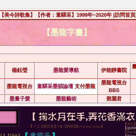
【美今詩歌集】【作者：童驛采】1999年~2020年
|訪問首頁
【墨龍字畫】
楊鈺瑩
墨龍愛導航
伊能靜書院
墨龍電視台
墨龍電視台
童驛采墨韻論壇
支付墨龍
BBS
墨量子愛
墨龍藝術
鄧麗君