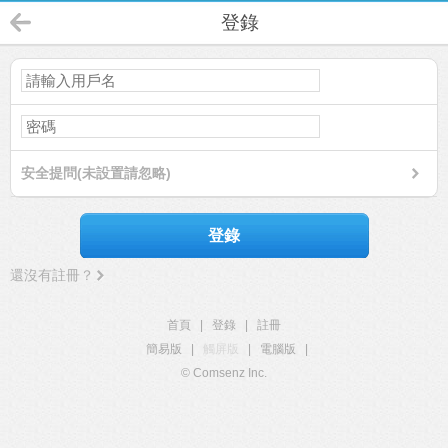
登錄
安全提問(未設置請忽略)
登錄
還沒有註冊？
首頁
|
登錄
|
註冊
簡易版
|
觸屏版
|
電腦版
|
© Comsenz Inc.