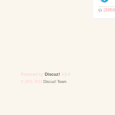
請稍候.
Powered by
Discuz!
X3.4
© 2001-2023
Discuz! Team
.