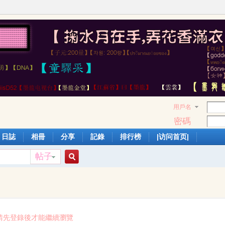
用戶名
密碼
日誌
相冊
分享
記錄
排行榜
|访问首页|
帖子
搜
索
請先登錄後才能繼續瀏覽