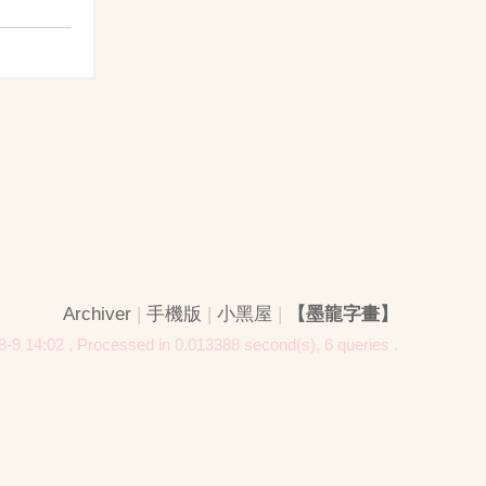
Archiver
|
手機版
|
小黑屋
|
【墨龍字畫】
-9 14:02
, Processed in 0.013388 second(s), 6 queries .