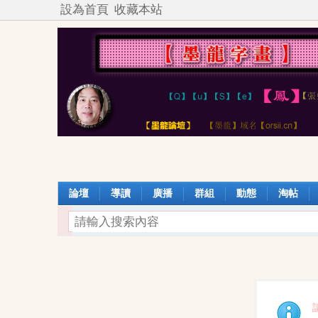
設為首頁
收藏本站
論壇
導讀
廣播
群組
動態
淘帖